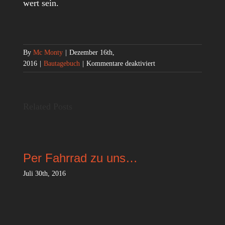
wert sein.
By
Mc Monty
|
Dezember 16th,
für
2016
|
Bautagebuch
|
Kommentare deaktiviert
Hugh,
der
Baumeister…
Related Posts
Per Fahrrad zu uns…
Juli 30th, 2016